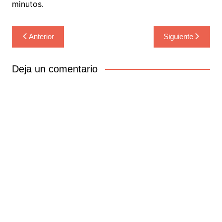
minutos.
Navegación
Anterior
Siguiente
de
entradas
Deja un comentario