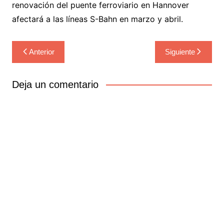
renovación del puente ferroviario en Hannover
afectará a las líneas S-Bahn en marzo y abril.
Navegación
Anterior
Siguiente
de
entradas
Deja un comentario