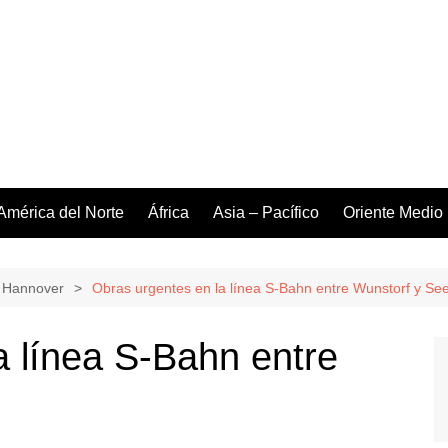
América del Norte
África
Asia – Pacífico
Oriente Medio
 Hannover
Obras urgentes en la línea S-Bahn entre Wunstorf y Se
a línea S-Bahn entre