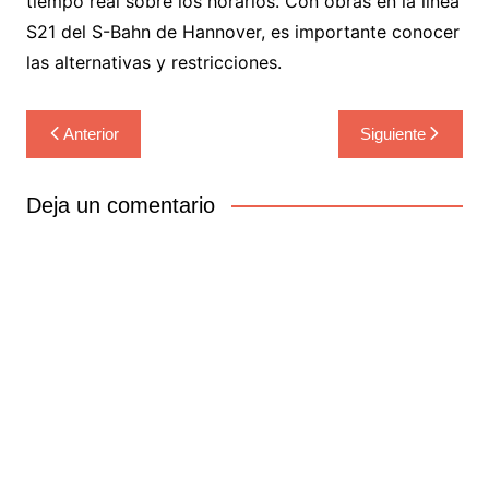
tiempo real sobre los horarios. Con obras en la línea
S21 del S-Bahn de Hannover, es importante conocer
las alternativas y restricciones.
Navegación
Anterior
Siguiente
de
entradas
Deja un comentario