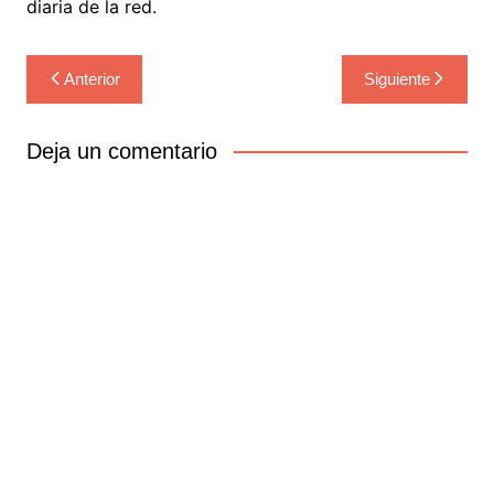
diaria de la red.
Navegación
Anterior
Siguiente
de
entradas
Deja un comentario