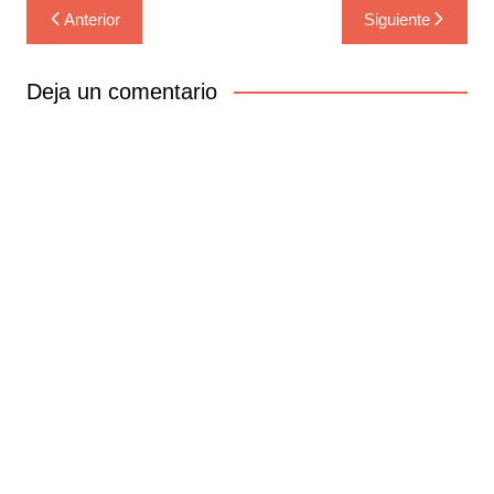
Navegación
Anterior
Siguiente
de
entradas
Deja un comentario