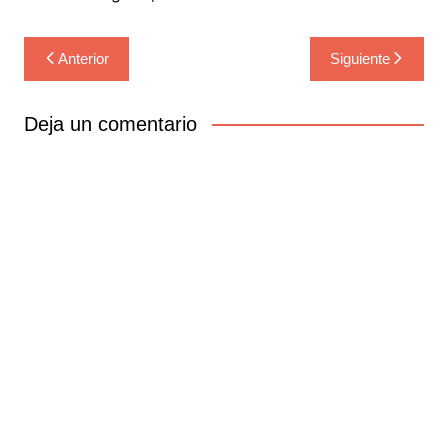
Navegación
Anterior
Siguiente
de
entradas
Deja un comentario