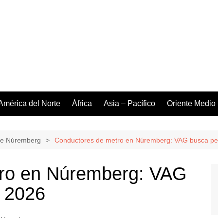
América del Norte
África
Asia – Pacífico
Oriente Medio
de Núremberg
Conductores de metro en Núremberg: VAG busca pe
ro en Núremberg: VAG
a 2026