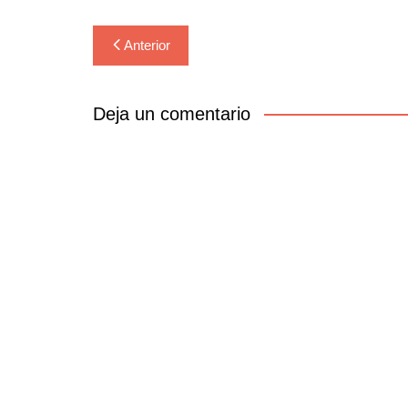
Navegación
Anterior
de
entradas
Deja un comentario