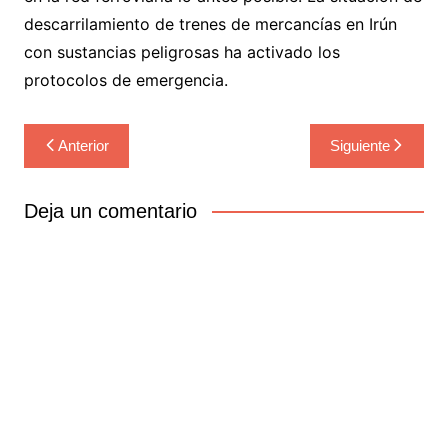
descarrilamiento de trenes de mercancías en Irún
con sustancias peligrosas ha activado los
protocolos de emergencia.
Navegación
Anterior
Siguiente
de
entradas
Deja un comentario