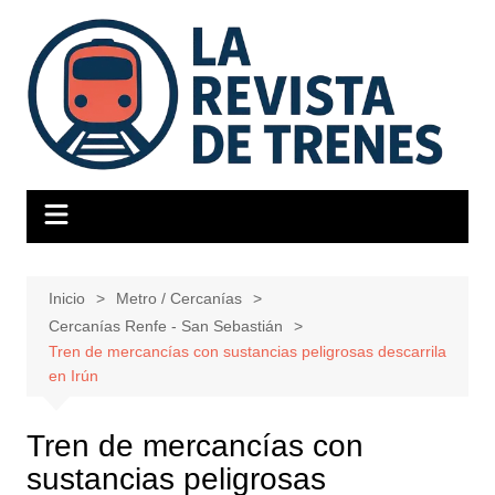
Saltar
al
contenido
Inicio
Metro / Cercanías
Cercanías Renfe - San Sebastián
Tren de mercancías con sustancias peligrosas descarrila
en Irún
Tren de mercancías con
sustancias peligrosas