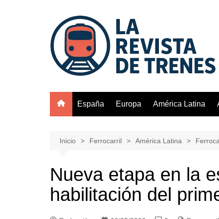
Saltar
al
contenido
España
Europa
América Latina
Inicio
Ferrocarril
América Latina
Ferroca
Nueva etapa en la es
habilitación del pri