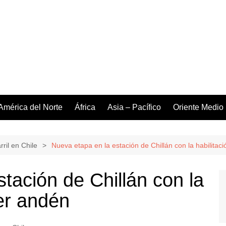
América del Norte
África
Asia – Pacífico
Oriente Medio
rril en Chile
Nueva etapa en la estación de Chillán con la habilitac
tación de Chillán con la
mer andén