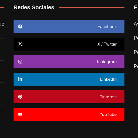
Redes Sociales
E
de
A
Facebook
P
X / Twitter
P
Instagram
P
LinkedIn
Pinterest
YouTube