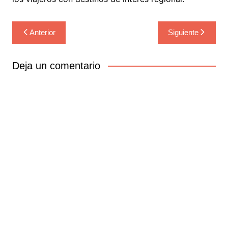
Navegación
Anterior
Siguiente
de
entradas
Deja un comentario