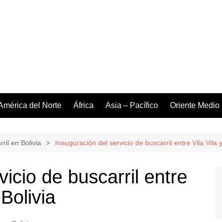
América del Norte
África
Asia – Pacífico
Oriente Medio
ril en Bolivia
Inauguración del servicio de buscarril entre Vila Vila y
icio de buscarril entre
 Bolivia