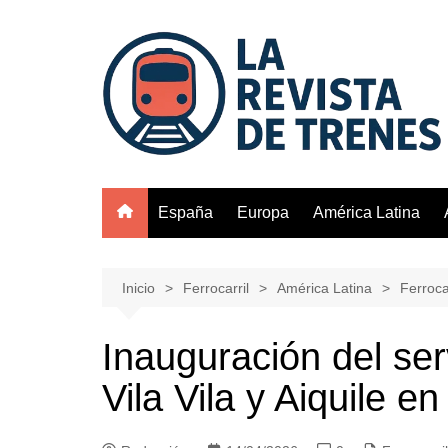
Saltar
al
contenido
España
Europa
América Latina
Inicio
Ferrocarril
América Latina
Ferrocar
Inauguración del serv
Vila Vila y Aiquile en