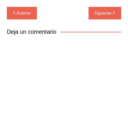
Navegación
Anterior
Siguiente
de
entradas
Deja un comentario