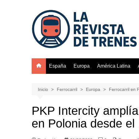
Saltar
al
contenido
España
Europa
América Latina
Inicio
Ferrocarril
Europa
Ferrocarril en 
PKP Intercity amplí
en Polonia desde el 