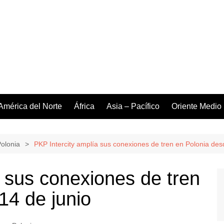
América del Norte
África
Asia – Pacífico
Oriente Medio
Polonia
PKP Intercity amplía sus conexiones de tren en Polonia desd
a sus conexiones de tren
14 de junio