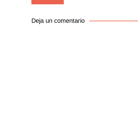
de
entradas
Deja un comentario