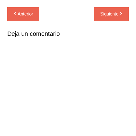
Navegación
Anterior
Siguiente
de
entradas
Deja un comentario