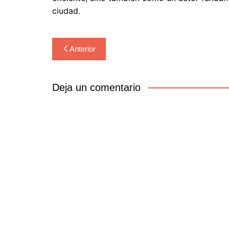
ciudad.
Navegación
Anterior
de
entradas
Deja un comentario