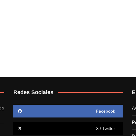
Redes Sociales
E
de
A
Facebook
P
X / Twitter