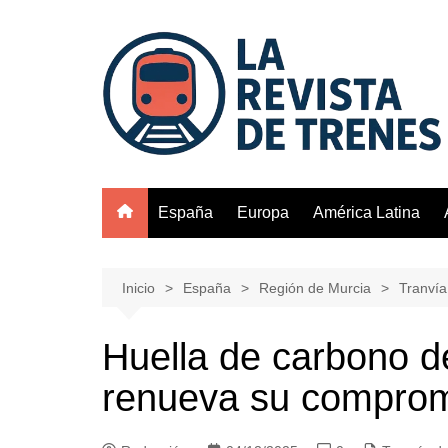
Saltar
al
contenido
España
Europa
América Latina
Inicio
España
Región de Murcia
Tranvía
Huella de carbono d
renueva su compromi