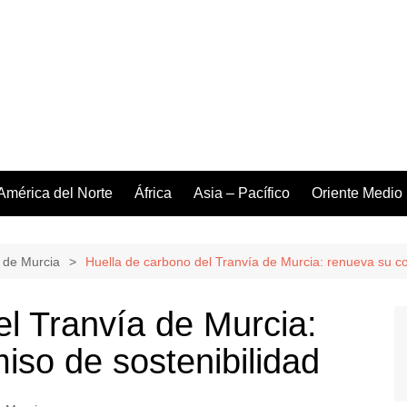
América del Norte
África
Asia – Pacífico
Oriente Medio
 de Murcia
Huella de carbono del Tranvía de Murcia: renueva su c
el Tranvía de Murcia:
so de sostenibilidad