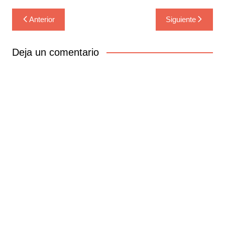
Navegación
Anterior
Siguiente
de
entradas
Deja un comentario