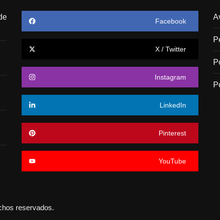
de
A
Facebook
P
X / Twitter
P
Instagram
P
LinkedIn
Pinterest
YouTube
echos reservados.