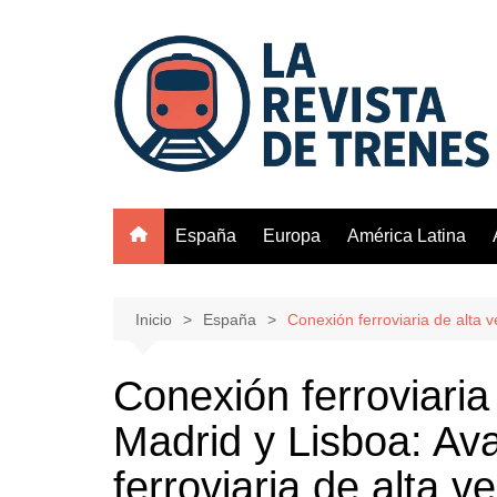
Saltar
al
contenido
España
Europa
América Latina
Inicio
España
Conexión ferroviaria de alta v
Conexión ferroviaria
Madrid y Lisboa: Av
ferroviaria de alta v