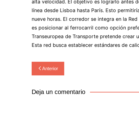
alta velocidad. El objetivo es lograrlo antes 
línea desde Lisboa hasta París. Esto permitir
nueve horas. El corredor se integra en la Re
es posicionar al ferrocarril como opción pref
Transeuropea de Transporte pretende crear un
Esta red busca establecer estándares de cali
Navegación
Anterior
de
entradas
Deja un comentario