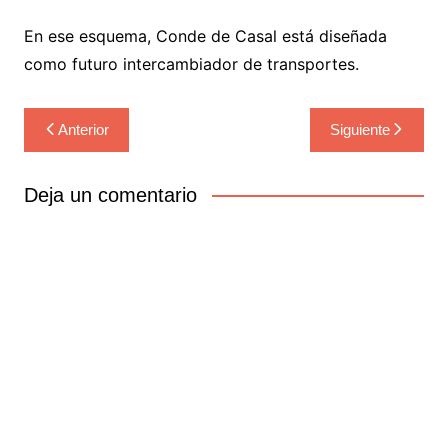
En ese esquema, Conde de Casal está diseñada
como futuro intercambiador de transportes.
Navegación
Anterior
Siguiente
de
entradas
Deja un comentario