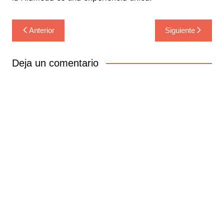
Navegación
Anterior
Siguiente
de
entradas
Deja un comentario