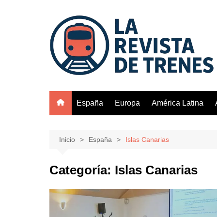
Saltar
al
contenido
España
Europa
América Latina
Inicio
España
Islas Canarias
Categoría:
Islas Canarias