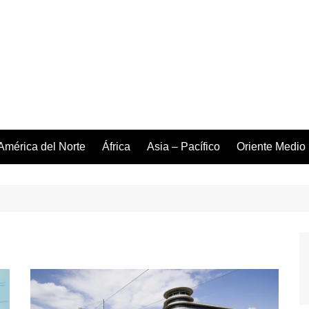
América del Norte
África
Asia – Pacífico
Oriente Medio