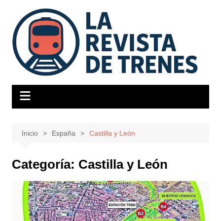
Saltar
al
contenido
Inicio
España
Castilla y León
Categoría:
Castilla y León