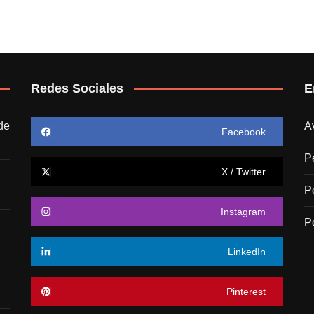
Redes Sociales
E
de
A
Facebook
P
X / Twitter
P
Instagram
P
LinkedIn
Pinterest