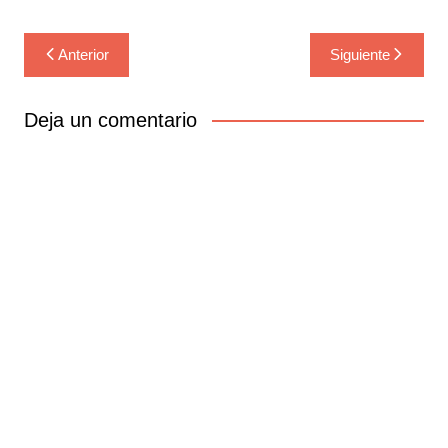
Navegación
Anterior
Siguiente
de
entradas
Deja un comentario