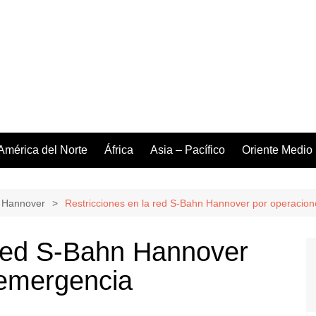
América del Norte
África
Asia – Pacífico
Oriente Medio
 Hannover
Restricciones en la red S‑Bahn Hannover por operacio
 red S‑Bahn Hannover
 emergencia