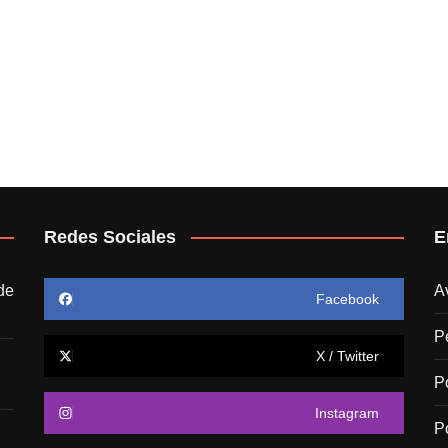
Redes Sociales
E
de
A
Facebook
P
X / Twitter
P
Instagram
P