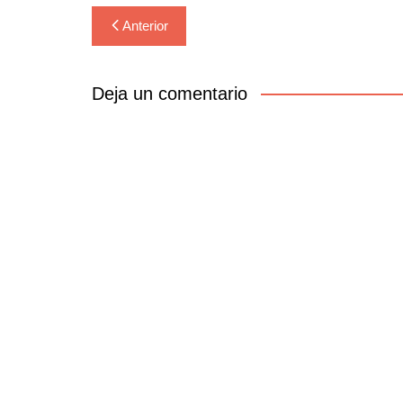
Navegación
Anterior
de
entradas
Deja un comentario