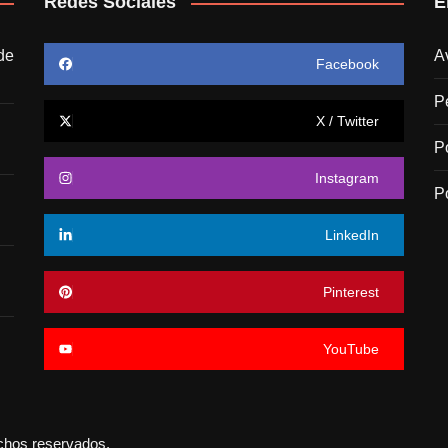
Redes Sociales
E
de
A
Facebook
P
X / Twitter
P
Instagram
P
LinkedIn
Pinterest
YouTube
echos reservados.