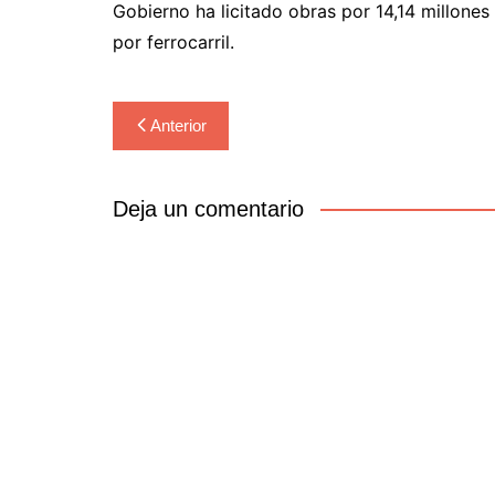
Gobierno ha licitado obras por 14,14 millone
por ferrocarril.
Navegación
Anterior
de
entradas
Deja un comentario