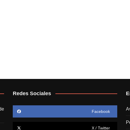
Redes Sociales
E
de
A
Facebook
P
X / Twitter