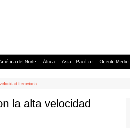
América del Norte
África
Asia – Pacífico
Oriente Medio
velocidad ferroviaria
n la alta velocidad