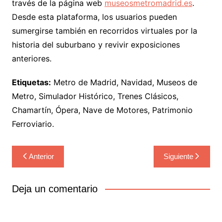
través de la página web
museosmetromadrid.es
.
Desde esta plataforma, los usuarios pueden
sumergirse también en recorridos virtuales por la
historia del suburbano y revivir exposiciones
anteriores.
Etiquetas:
Metro de Madrid, Navidad, Museos de
Metro, Simulador Histórico, Trenes Clásicos,
Chamartín, Ópera, Nave de Motores, Patrimonio
Ferroviario.
Navegación
Anterior
Siguiente
de
entradas
Deja un comentario