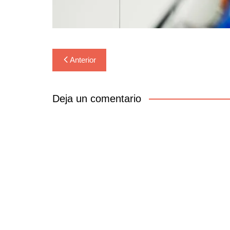
Navegación
Anterior
de
entradas
Deja un comentario