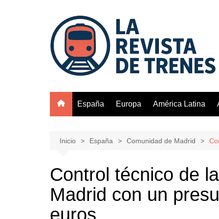
Saltar
al
contenido
España
Europa
América Latina
Inicio
España
Comunidad de Madrid
Con
Control técnico de l
Madrid con un presu
euros