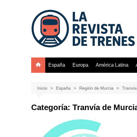
Saltar
al
contenido
España
Europa
América Latina
Inicio
España
Región de Murcia
Tranvía
Categoría:
Tranvía de Murci