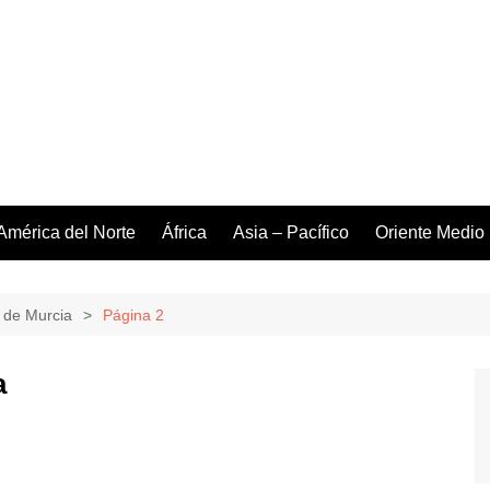
América del Norte
África
Asia – Pacífico
Oriente Medio
 de Murcia
Página 2
a