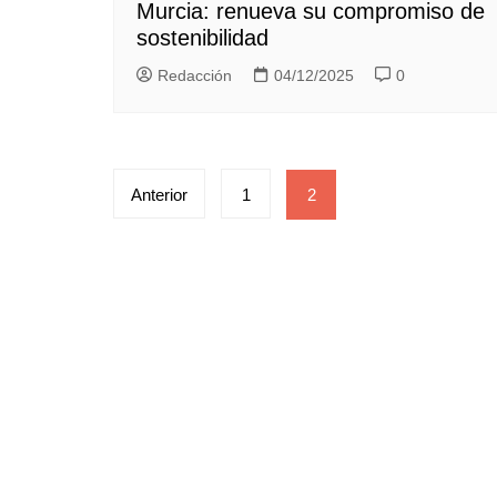
Murcia: renueva su compromiso de
sostenibilidad
Redacción
04/12/2025
0
Paginación
Anterior
1
2
de
entradas