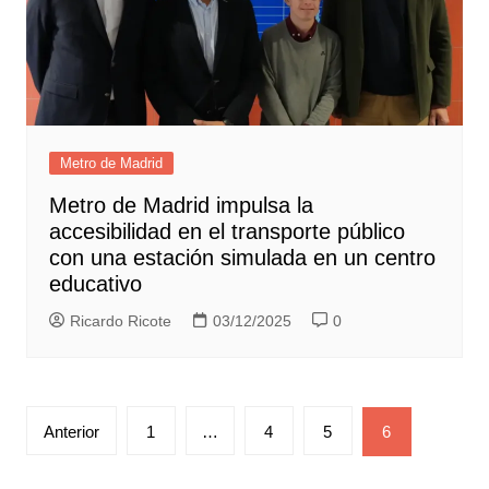
Metro de Madrid
Metro de Madrid impulsa la
accesibilidad en el transporte público
con una estación simulada en un centro
educativo
Ricardo Ricote
03/12/2025
0
Paginación
Anterior
1
…
4
5
6
de