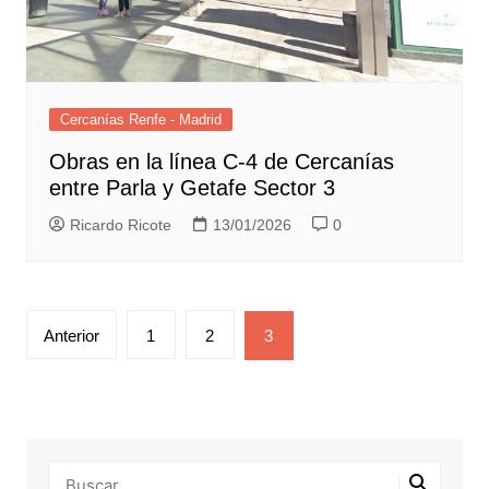
Cercanías Renfe - Madrid
Obras en la línea C-4 de Cercanías
entre Parla y Getafe Sector 3
Ricardo Ricote
13/01/2026
0
Paginación
Anterior
1
2
3
de
entradas