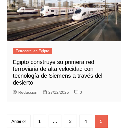
Ferrocarril en Egipto
Egipto construye su primera red
ferroviaria de alta velocidad con
tecnología de Siemens a través del
desierto
Redacción
27/12/2025
0
Paginación
Anterior
1
…
3
4
5
de