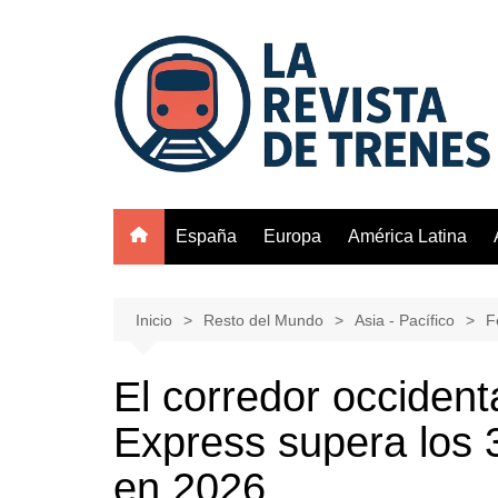
Saltar
al
contenido
España
Europa
América Latina
Inicio
Resto del Mundo
Asia - Pacífico
F
El corredor occident
Express supera los 
en 2026