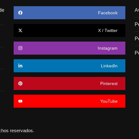
de
A
Facebook
P
X / Twitter
P
Instagram
P
LinkedIn
Pinterest
YouTube
echos reservados.