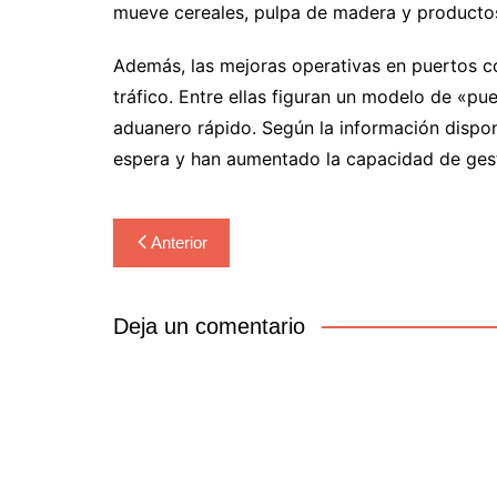
mueve cereales, pulpa de madera y producto
Además, las mejoras operativas en puertos co
tráfico. Entre ellas figuran un modelo de «pu
aduanero rápido. Según la información dispo
espera y han aumentado la capacidad de gest
Navegación
Anterior
de
entradas
Deja un comentario