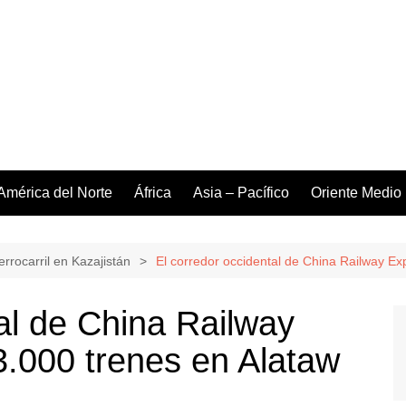
América del Norte
África
Asia – Pacífico
Oriente Medio
errocarril en Kazajistán
El corredor occidental de China Railway Ex
al de China Railway
3.000 trenes en Alataw